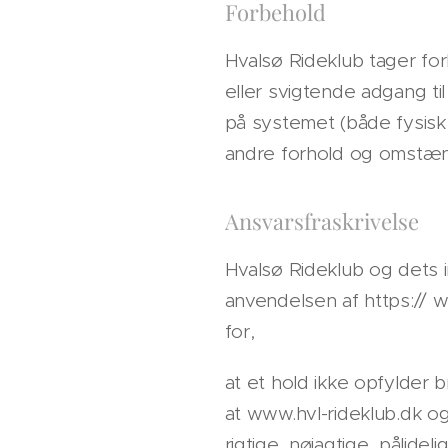
Forbehold
Hvalsø Rideklub tager forb
eller svigtende adgang ti
på systemet (både fysisk
andre forhold og omstæn
Ansvarsfraskrivelse
Hvalsø Rideklub og dets i
anvendelsen af https:// w
for,
at et hold ikke opfylder 
at www.hvl-rideklub.dk og 
rigtige, nøjagtige, pålidel