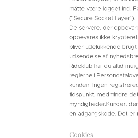
måtte være logget ind. Fø
("Secure Socket Layer").
De servere, der opbevarer
opbevares ikke krypteret 
bliver udelukkende brugt 
udsendelse af nyhedsbrev
Rideklub har du altid muli
reglerne i Persondatalov
kunden. Ingen registrere
tidspunkt, medmindre det s
myndigheder.Kunder, der ø
en adgangskode. Det er 
Cookies