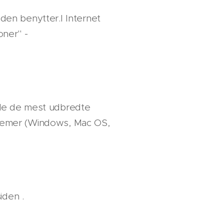
nden benytter.I Internet
ner" -
alle de mest udbredte
ystemer (Windows, Mac OS,
iden .