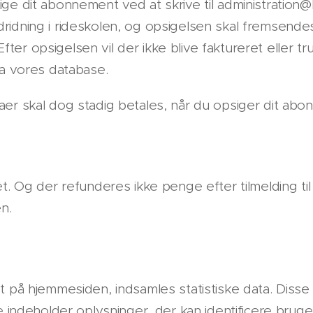
ge dit abonnement ved at skrive til administration@h
idning i rideskolen, og opsigelsen skal fremsendes
er opsigelsen vil der ikke blive faktureret eller tr
ra vores database.
aer skal dog stadig betales, når du opsiger dit abo
t. Og der refunderes ikke penge efter tilmelding til 
n.
t på hjemmesiden, indsamles statistiske data. Disse
ke indeholder oplysninger, der kan identificere bru