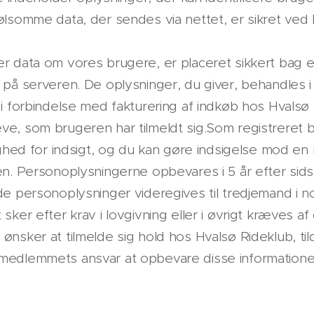
lsomme data, der sendes via nettet, er sikret ved 
 data om vores brugere, er placeret sikkert bag en
på serveren. De oplysninger, du giver, behandles i 
i forbindelse med fakturering af indkøb hos Hvalsø 
e, som brugeren har tilmeldt sig.Som registreret 
ghed for indsigt, og du kan gøre indsigelse mod en re
en. Personoplysningerne opbevares i 5 år efter sid
de personoplysninger videregives til tredjemand i 
ker efter krav i lovgivning eller i øvrigt kræves af 
nsker at tilmelde sig hold hos Hvalsø Rideklub, ti
medlemmets ansvar at opbevare disse information