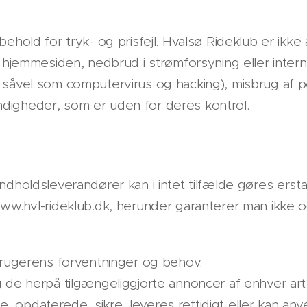
ehold for tryk- og prisfejl. Hvalsø Rideklub er ikke
l hjemmesiden, nedbrud i strømforsyning eller inte
 såvel som computervirus og hacking), misbrug af p
digheder, som er uden for deres kontrol.
ndholdsleverandører kan i intet tilfælde gøres ersta
ww.hvl-rideklub.dk, herunder garanterer man ikke og 
brugerens forventninger og behov.
de herpå tilgængeliggjorte annoncer af enhver art er
ige, opdaterede, sikre, leveres rettidigt eller kan an