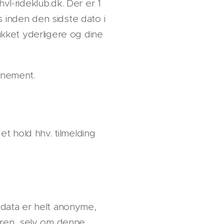
vl-rideklub.dk. Der er 1
 inden den sidste dato i
ukket yderligere og dine
nnement.
et hold hhv. tilmelding
 data er helt anonyme,
geren, selv om denne