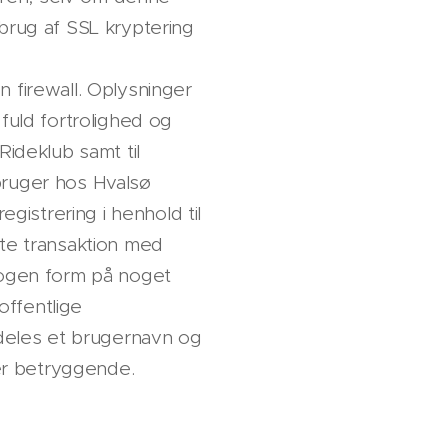
brug af SSL kryptering
 firewall. Oplysninger
fuld fortrolighed og
Rideklub samt til
bruger hos Hvalsø
gistrering i henhold til
ste transaktion med
nogen form på noget
offentlige
ldeles et brugernavn og
er betryggende.